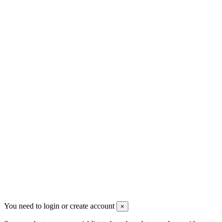
Πατήστε εδώ για υπαναχώρηση
Contact us
Men's Beauty
Ρήγα Φεραίου 21
2622022240
info@mensbeauty.gr
2023 All rights reserved. Design by Men's Beauty
You need to login or create account
×