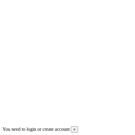
GDPR
Πατήστε εδώ για υπαναχώρηση
Contact us
Men's Beauty
Ρήγα Φεραίου 21
2622022240
info@mensbeauty.gr
2023 All rights reserved. Design by Men's Beauty
You need to login or create account
×